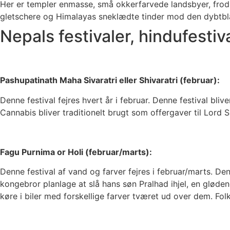
Her er templer enmasse, små okkerfarvede landsbyer, frod
gletschere og Himalayas sneklædte tinder mod den dybtbl
Nepals festivaler, hindufestiv
Pashupatinath Maha Sivaratri eller Shivaratri (februar):
Denne festival fejres hvert år i februar. Denne festival bli
Cannabis bliver traditionelt brugt som offergaver til Lord 
Fagu Purnima or Holi (februar/marts):
Denne festival af vand og farver fejres i februar/marts. 
kongebror planlage at slå hans søn Pralhad ihjel, en glød
køre i biler med forskellige farver tværet ud over dem. Fol