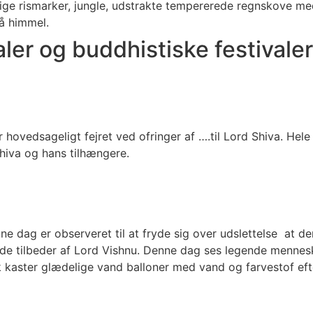
ige rismarker, jungle, udstrakte tempererede regnskove me
å himmel.
aler og buddhistiske festivaler
ver hovedsageligt fejret ved ofringer af ….til Lord Shiva. He
Shiva og hans tilhængere.
Denne dag er observeret til at fryde sig over udslettelse
ende tilbeder af Lord Vishnu. Denne dag ses legende mennes
k kaster glædelige vand balloner med vand og farvestof efte