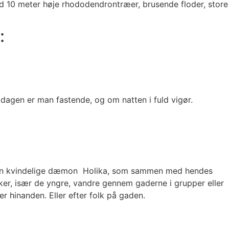
d 10 meter høje rhododendrontræer, brusende floder, store
:
le dagen er man fastende, og om natten i fuld vigør.
 at den kvindelige dæmon Holika, som sammen med hendes
ker, især de yngre, vandre gennem gaderne i grupper eller
r hinanden. Eller efter folk på gaden.