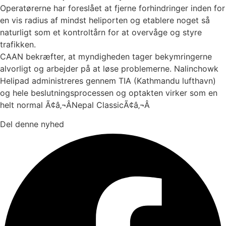
Operatørerne har foreslået at fjerne forhindringer inden for
en vis radius af mindst heliporten og etablere noget så
naturligt som et kontroltårn for at overvåge og styre
trafikken.
CAAN bekræfter, at myndigheden tager bekymringerne
alvorligt og arbejder på at løse problemerne. Nalinchowk
Helipad administreres gennem TIA (Kathmandu lufthavn)
og hele beslutningsprocessen og optakten virker som en
helt normal Ã¢â‚¬ÂNepal ClassicÃ¢â‚¬Â
Del denne nyhed