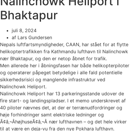
Nalinchowk Heliport i
Bhaktapur
juli 8, 2024
af
Lars Gundersen
Nepals luftfartsmyndigheder, CAAN, har stået for at flytte
helikoptertrafikken fra Kathmandu lufthavn til Nalinchowk
nær Bhaktapur, og den er netop åbnet for trafik.
Men allerede her i åbningsfasen har både helikopterpiloter
og operatører påpeget betydelige i alle fald potentielle
sikkerhedsrisici og manglende infrastruktur ved
Nalinchowk Heliport.
Nalinchowk Heliport har 13 parkeringsstande udover de
fire start- og landingspladser. I et memo underskrevet af
40 piloter nævnes det, at der er terrænudfordringer og
høje forhindringer samt elektriske ledninger og
Ã¢â‚¬ÂhøjhuseÃ¢â‚¬Â nær lufthavnen – og det hele virker
til at være en deja-vu fra den nye Pokhara lufthavn.