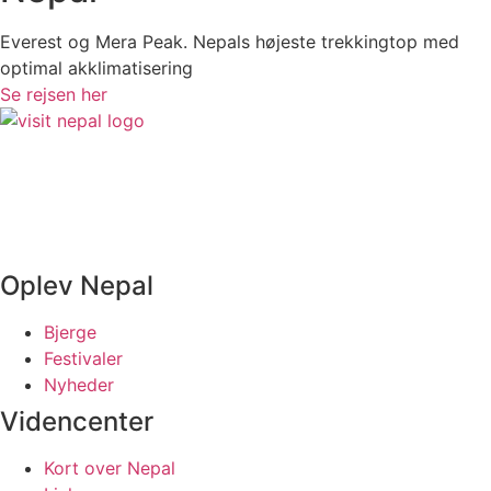
Everest og Mera Peak. Nepals højeste trekkingtop med
optimal akklimatisering
Se rejsen her
Visit Nepal
Kongensgade 17A
3550 Slangerup
En del af
Kipling Travel
Oplev Nepal
Bjerge
Festivaler
Nyheder
Videncenter
Kort over Nepal