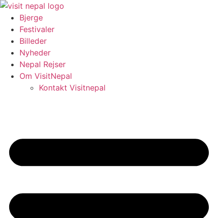
Videre
til
Bjerge
indhold
Festivaler
Billeder
Nyheder
Nepal Rejser
Om VisitNepal
Kontakt Visitnepal