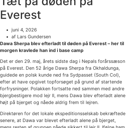
Tæt på døden på
Everest
juni 4, 2026
af
Lars Gundersen
Dawa Sherpa blev efterladt til døden på Everest – her til
morgen kravlede han ind i base camp
Det er den 29. maj, årets sidste dag i Nepals forårssæson
på Everest. Den 52 årige Dawa Sherpa fra Okhaldunga,
guidede en polsk kunde ned fra Sydpasset (South Col),
efter at have opgivet topforsøget på grund af startende
forfrysninger. Polakken fortsatte ned sammen med andre
bjergbestigere mod lejr II, mens Dawa blev efterladt alene
højt på bjerget og nåede aldrig frem til lejren.
Direktøren for det lokale ekspeditionsselskab bekræftede
senere, at Dawa var blevet efterladt alene på bjerget,
mens resten af gruppen nåede sikkert til lejr II. Ifølge ham