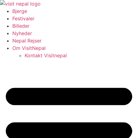
Videre
til
Bjerge
indhold
Festivaler
Billeder
Nyheder
Nepal Rejser
Om VisitNepal
Kontakt Visitnepal