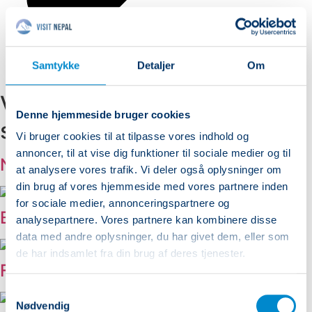
Samtykke
Detaljer
Om
Visit Nepal - Oplev Nepals
Denne hjemmeside bruger cookies
storslåede natur
Vi bruger cookies til at tilpasse vores indhold og
annoncer, til at vise dig funktioner til sociale medier og til
Nyheder
at analysere vores trafik. Vi deler også oplysninger om
din brug af vores hjemmeside med vores partnere inden
for sociale medier, annonceringspartnere og
Bjerge
analysepartnere. Vores partnere kan kombinere disse
data med andre oplysninger, du har givet dem, eller som
de har indsamlet fra din brug af deres tjenester.
Festivaler
Samtykkevalg
Nødvendig