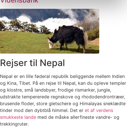
Vidensbank
Rejser til Nepal
Nepal er en lille føderal republik beliggende mellem Indien
og Kina, Tibet. På en rejse til Nepal, kan du opleve templer
og klostre, små landsbyer, frodige rismarker, jungle,
udstrakte tempererede regnskove og rhododendrontræer,
brusende floder, store gletschere og Himalayas sneklædte
tinder mod den dybtblå himmel. Det er
et af verdens
smukkeste lande
med de måske allerfineste vandre- og
trekkingruter.