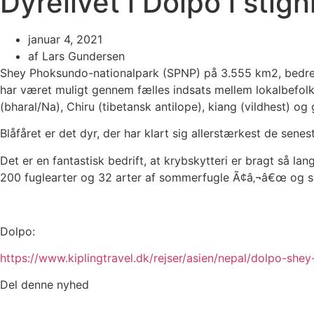
Dyrelivet i Dolpo i stign
januar 4, 2021
af
Lars Gundersen
Shey Phoksundo-nationalpark (SPNP) på 3.555 km2, bedre ke
har været muligt gennem fælles indsats mellem lokalbefol
(bharal/Na), Chiru (tibetansk antilope), kiang (vildhest) o
Blåfåret er det dyr, der har klart sig allerstærkest de senes
Det er en fantastisk bedrift, at krybskytteri er bragt så lan
200 fuglearter og 32 arter af sommerfugle Ã¢â‚¬â€œ og så
Dolpo:
https://www.kiplingtravel.dk/rejser/asien/nepal/dolpo-sh
Del denne nyhed