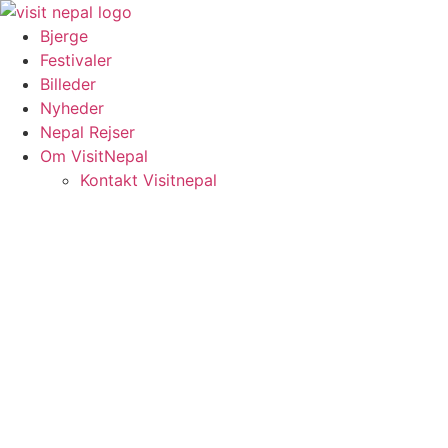
Videre
til
Bjerge
indhold
Festivaler
Billeder
Nyheder
Nepal Rejser
Om VisitNepal
Kontakt Visitnepal