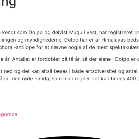
ing
ndt som Dolpo og delvist Mugu i vest, har registreret bet
kningen og myndighederne. Dolpo har er af Himalayas bedst
g ghoral-antilope for at nævne nogle af de mest spektakulær
te år. Antallet er fordoblet på få år, så der alene i Dolpo er
gt ned og det kan altså læses i både artsdiversitet og antal d
gar den røde Panda, som man regner det kun findes 400 af
ey-gompa