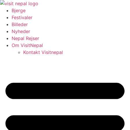
Videre
til
Bjerge
indhold
Festivaler
Billeder
Nyheder
Nepal Rejser
Om VisitNepal
Kontakt Visitnepal