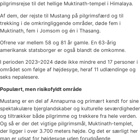
pilgrimsrejse til det hellige Muktinath-tempel i Himalaya.
Af dem, der rejste til Mustang på pilgrimsfærd og til
trekking i de omkringliggende områder, døde fem i
Muktinath, fem i Jomsom og én i Thasang.
Ofrene var mellem 58 og 81 år gamle. En 63-årig
amerikansk statsborger er også blandt de omkomne.
I perioden 2023–2024 døde ikke mindre end 17 personer i
området som følge af højdesyge, heraf 11 udlændinge og
seks nepalesere.
Populært, men risikofyldt område
Mustang er en del af Annapurna og primært kendt for sine
spektakulære bjerglandskaber og kulturelle seværdigheder
og tiltrækker både pilgrimme og trekkere fra hele verden.
Og så er der det vigtige pilgrimsmål, Muktinath-templet,
der ligger i over 3.700 meters højde. Og det er særligt her
man er udsat for højdesyge uden forudgående