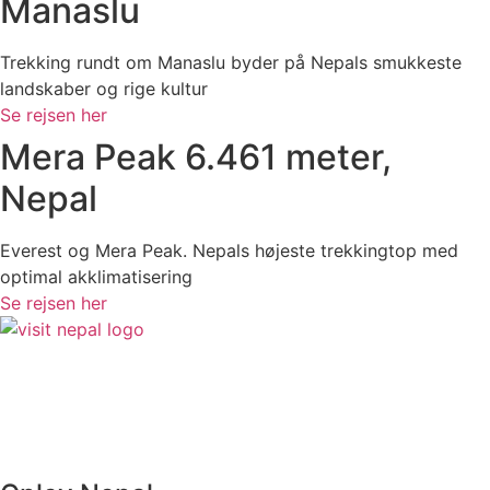
Manaslu
Trekking rundt om Manaslu byder på Nepals smukkeste
landskaber og rige kultur
Se rejsen her
Mera Peak 6.461 meter,
Nepal
Everest og Mera Peak. Nepals højeste trekkingtop med
optimal akklimatisering
Se rejsen her
Visit Nepal
Kongensgade 17A
3550 Slangerup
En del af
Kipling Travel